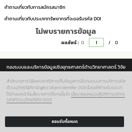
คำถามเกี่ยวกับการสมัครสมาชิก
คำถามเกี่ยวกับประเภททรัพยากรที่จะขอรับรหัส DOI
ไม่พบรายการข้อมูล
ผลลัพธ์ :
0
/
0
กองระบบและบริหารข้อมูลเชิงยุทธศาสตร์ด้านวิทยาศาสตร์ วิจัย
และนวัตกรรม สำนักงานการวิจัยแห่งชาติ (วช.)
สำนักงานการวิจัยแห่งชาติมีการเก็บข้อมูลการใช้งานระบบการบริการรหัส
ที่อยู่.
196 ถนนพหลโยธิน แขวงลาดยาว เขตจตุจักร กทม.
ตัวระบุวัตถุดิจิทัล (Digitsl Object Identifer: DOI) จึงขอให้ท่านรับรองว่า
10900
ได้อ่านและเข้าใจนโยบายการใช้งานนี้แล้ว
นโยบายและแนวปฏิบัติการบริการ
เบอร์โทร.
02 5612445 ต่อ 705
รหัสตัวระบุวัตถุดิจิทัล (DOI)
อีเมล์.
doi@nrct.go.th
Copyright 2024 NRCT:Digital Object Identifier.
ยอมรับทั้งหมด